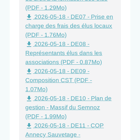
(PDF - 1.29Mo)
2026-05-18 - DE07 - Prise en
file_download
charge des frais des élus locaux
(PDF - 1.76Mo)
2026-05-18 - DE08 -
file_download
Représentants élus dans les
associations (PDF - 0.87Mo)
2026-05-18 - DE09 -
file_download
Composition CST (PDF -
1.07Mo)
2026-05-18 - DE10 - Plan de
file_download
gestion - Massif du Semnoz
(PDF - 1.99Mo)
2026-05-18 - DE11 - COP
file_download
Annecy Sauvetage -