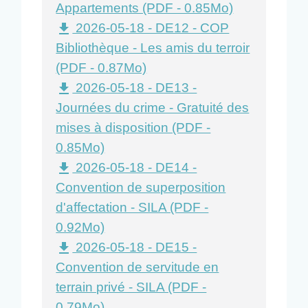
Appartements (PDF - 0.85Mo)
2026-05-18 - DE12 - COP
file_download
Bibliothèque - Les amis du terroir
(PDF - 0.87Mo)
2026-05-18 - DE13 -
file_download
Journées du crime - Gratuité des
mises à disposition (PDF -
0.85Mo)
2026-05-18 - DE14 -
file_download
Convention de superposition
d'affectation - SILA (PDF -
0.92Mo)
2026-05-18 - DE15 -
file_download
Convention de servitude en
terrain privé - SILA (PDF -
0.79Mo)