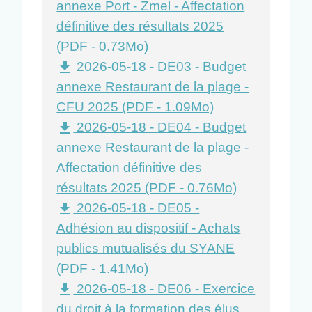
annexe Port - Zmel - Affectation
définitive des résultats 2025
(PDF - 0.73Mo)
2026-05-18 - DE03 - Budget
file_download
annexe Restaurant de la plage -
CFU 2025 (PDF - 1.09Mo)
2026-05-18 - DE04 - Budget
file_download
annexe Restaurant de la plage -
Affectation définitive des
résultats 2025 (PDF - 0.76Mo)
2026-05-18 - DE05 -
file_download
Adhésion au dispositif - Achats
publics mutualisés du SYANE
(PDF - 1.41Mo)
2026-05-18 - DE06 - Exercice
file_download
du droit à la formation des élus