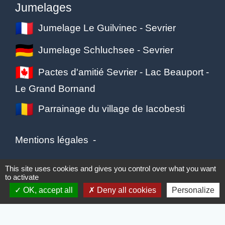
Jumelages
Jumelage Le Guilvinec - Sevrier
Jumelage Schluchsee - Sevrier
Pactes d'amitié Sevrier - Lac Beauport -
Le Grand Bornand
Parrainage du village de Iacobesti
Mentions légales
-
Politique de confidentialité
-
Accessibilité
-
This site uses cookies and gives you control over what you want
to activate
Plan du site
-
Gestion des cookies
OK, accept all
Deny all cookies
Personalize
Site créé en partenariat avec Réseau des Communes