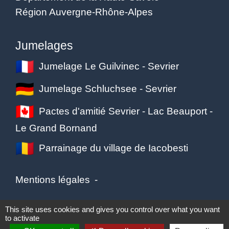
Région Auvergne-Rhône-Alpes
Jumelages
Jumelage Le Guilvinec - Sevrier
Jumelage Schluchsee - Sevrier
Pactes d'amitié Sevrier - Lac Beauport -
Le Grand Bornand
Parrainage du village de Iacobesti
Mentions légales
-
Politique de confidentialité
-
Accessibilité
-
This site uses cookies and gives you control over what you want
to activate
Plan du site
-
Gestion des cookies